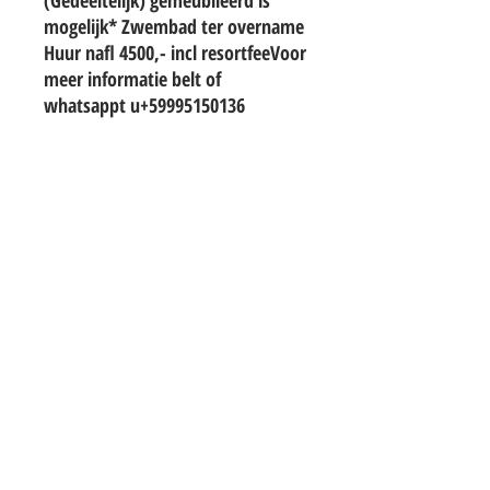
(Gedeeltelijk) gemeubileerd is
mogelijk* Zwembad ter overname
Huur nafl 4500,- incl resortfeeVoor
meer informatie belt of
whatsappt u+59995150136
TO CONTACT OUR RENTAL OR SALES
TEAM
PLEASE WHATSAPP OR EMAIL US:
info@hetwoonburo.net
steven@hetwoonburo.net
Whatsapp
+599 9 560 3247