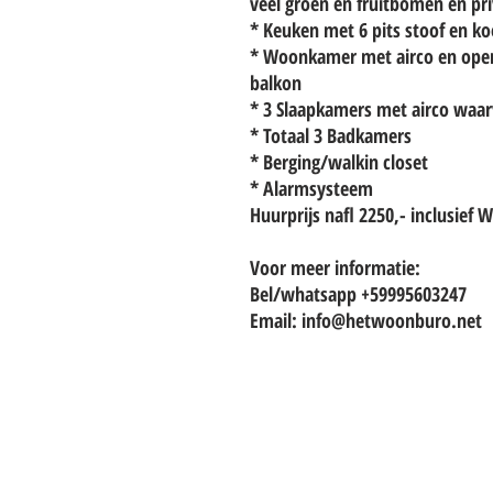
veel groen en fruitbomen en pri
* Keuken met 6 pits stoof en ko
* Woonkamer met airco en open
balkon
* 3 Slaapkamers met airco waa
* Totaal 3 Badkamers
* Berging/walkin closet
* Alarmsysteem
Huurprijs nafl 2250,- inclusief W
Voor meer informatie:
Bel/whatsapp +59995603247
Email: info@hetwoonburo.net
TO CONTACT OUR RENTAL OR 