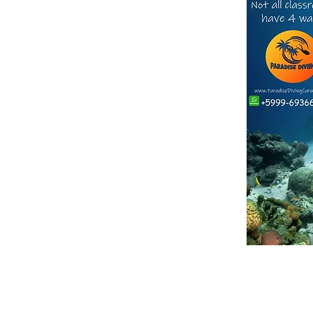
S:
ther companies with a similar name*