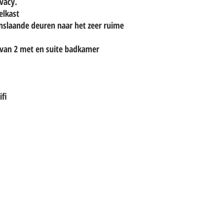
vacy.
elkast
slaande deuren naar het zeer ruime
rvan 2 met en suite badkamer
ifi
Click he
SALES TEAM