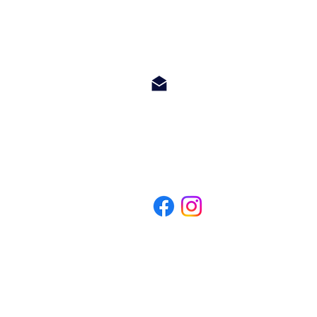
PLEASE WHATSAPP OR EMAIL U
info@hetwoonburo.net
steven@hetwoonburo.net
Whatsapp +599 9 560 3247
*Het Woonburo is a company registered in Curacao and not related to o
makelaar op curacao