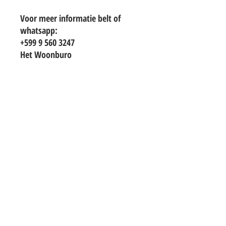
Voor meer informatie belt of
whatsapp:
+599 9 560 3247
Het Woonburo
TO CONTACT OUR RENTAL OR SALES
TEAM
PLEASE WHATSAPP OR EMAIL US:
info@hetwoonburo.net
steven@hetwoonburo.net
Whatsapp
+599 9 560 3247