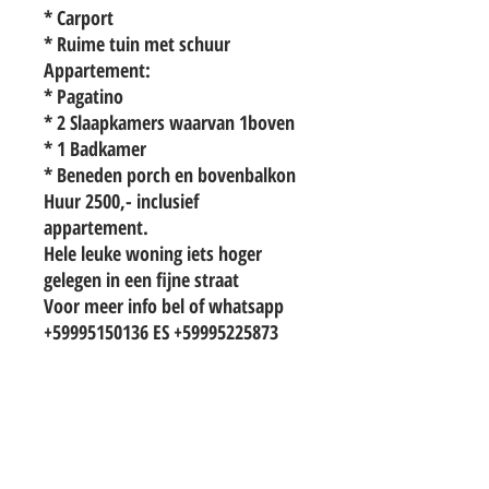
* Carport
* Ruime tuin met schuur
Appartement:
* Pagatino
* 2 Slaapkamers waarvan 1boven
* 1 Badkamer
* Beneden porch en bovenbalkon
Huur 2500,- inclusief
appartement.
Hele leuke woning iets hoger
gelegen in een fijne straat
Voor meer info bel of whatsapp
+59995150136 ES +59995225873
TO CONTACT OUR RENTAL OR SALES
TEAM
PLEASE WHATSAPP OR EMAIL US: