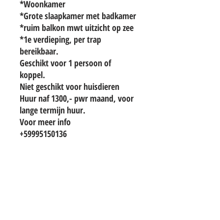
*Woonkamer
*Grote slaapkamer met badkamer
*ruim balkon mwt uitzicht op zee
*1e verdieping, per trap
bereikbaar.
Geschikt voor 1 persoon of
koppel.
Niet geschikt voor huisdieren
Huur naf 1300,- pwr maand, voor
lange termijn huur.
Voor meer info
+59995150136
TO CONTACT OUR RENTAL OR SALES
TEAM
PLEASE WHATSAPP OR EMAIL US: