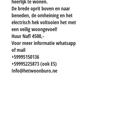
heerlijk te wonen.
De brede oprit boven en naar
beneden, de omheining en het
electrisch hek voltooien het met
een veilig woongevoel!
Huur Nafl 4500,-
Voor meer informatie whatsapp
of mail
+59995150136
+59995225873 (ook ES)
Info@hetwoonburo.ne
TO CONTACT OUR RENTAL OR SALES
TEAM
PLEASE WHATSAPP OR EMAIL US:
info@hetwoonburo.net