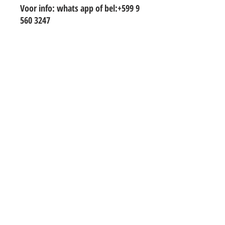
Voor info: whats app of bel:+599 9
560 3247
TO CONTACT OUR RENTAL OR SALES
TEAM
PLEASE WHATSAPP OR EMAIL US:
info@hetwoonburo.net
steven@hetwoonburo.net
Whatsapp
+599 9 560 3247
*Het Woonburo is a company registered
in Curacao and not related to other