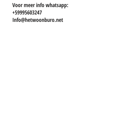
Voor meer info whatsapp:
+59995603247
Info@hetwoonburo.net
TO CONTACT OUR RENTAL OR SALES
TEAM
PLEASE WHATSAPP OR EMAIL US:
info@hetwoonburo.net
steven@hetwoonburo.net
Whatsapp
+599 9 560 3247
*Het Woonburo is a company registered