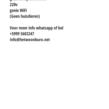
220v
goeie WiFi
(Geen huisdieren)
Voor meer info whatsapp of bel
+5999 5603247
Info@hetwoonburo.net
TO CONTACT OUR RENTAL OR SALES
TEAM
PLEASE WHATSAPP OR EMAIL US:
info@hetwoonburo.net
steven@hetwoonburo.net