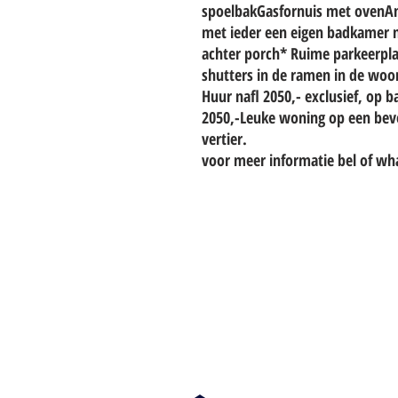
spoelbakGasfornuis met ovenAm
met ieder een eigen badkamer m
achter porch* Ruime parkeerpla
shutters in de ramen in de wo
Huur nafl 2050,- exclusief, op b
2050,-Leuke woning op een bevei
vertier.
voor meer informatie bel of wh
TO CONTACT OUR RENTAL OR 
PLEASE WHATSAPP OR EMAIL U
info@hetwoonburo.net