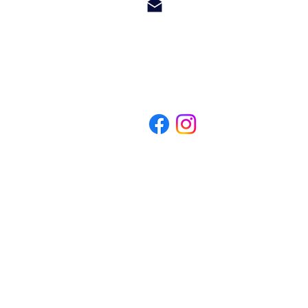
steven@hetwoonburo.net
Whatsapp +599 9 560 3247
*Het Woonburo is a company registered in Curacao and not related to o
makelaar op curacao