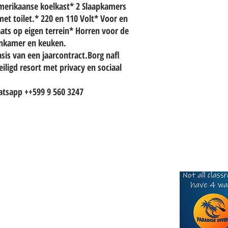
erikaanse koelkast* 2 Slaapkamers
et toilet.* 220 en 110 Volt* Voor en
ats op eigen terrein* Horren voor de
onkamer en keuken.
asis van een jaarcontract.Borg nafl
ligd resort met privacy en sociaal
atsapp ++599 9 560 3247
Click he
SALES TEAM
S: